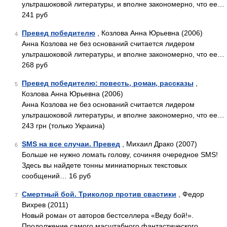
ультрашоковой литературы, и вполне закономерно, что ее…
241 руб
Превед победителю
, Козлова Анна Юрьевна (2006)
4
Анна Козлова не без оснований считается лидером
ультрашоковой литературы, и вполне закономерно, что ее…
268 руб
Превед победителю: повесть, роман, рассказы
,
5
Козлова Анна Юрьевна (2006)
Анна Козлова не без оснований считается лидером
ультрашоковой литературы, и вполне закономерно, что ее…
243 грн (только Украина)
SMS на все случаи. Превед
, Михаил Драко (2007)
6
Больше не нужно ломать голову, сочиняя очередное SMS!
Здесь вы найдете тонны миниатюрных текстовых
сообщений… 16 руб
Смертный бой. Триколор против свастики
, Федор
7
Вихрев (2011)
Новый роман от авторов бестселлера «Веду бой!».
Продолжение самого масштабного фантастического